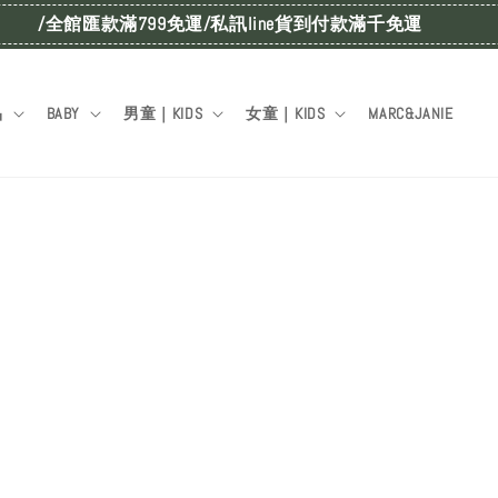
/全館匯款滿799免運/私訊line貨到付款滿千免運
品
BABY
男童｜KIDS
女童｜KIDS
MARC&JANIE