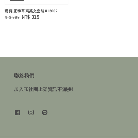
現貨|正韓草寫英文套裝#15602
Regular
Sale
NT$ 319
NT$ 399
price
price
聯絡我們
加入FB社團上架資訊不漏接!