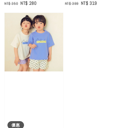
Regular
Sale
NT$ 280
Regular
Sale
NT$ 319
NT$ 350
NT$ 399
price
price
price
price
優惠