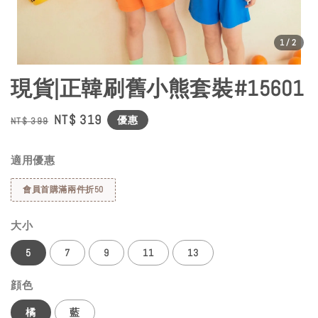
1
/2
現貨|正韓刷舊小熊套裝#15601
Regular
Sale
NT$ 319
優惠
NT$ 399
price
price
適用優惠
會員首購滿兩件折50
大小
5
7
9
11
13
顔色
橘
藍